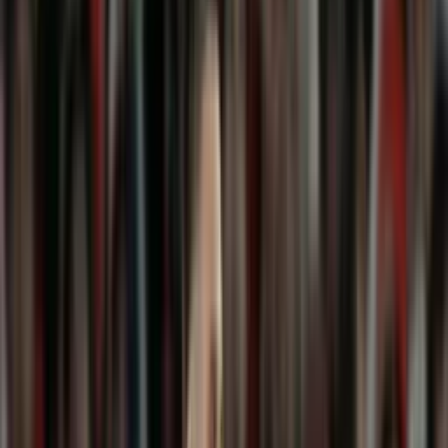
Noticias
Resultados
Partidos
+Deportes
Posiciones
Liga MX
Futbol
Equipos
Milano 2026
+contenido
+Deportes
NFL
+contenido
box
Video
f1
TUDN Xtra
MLB
TUDN 24/7
NBA
Radio
Noticias de Copa
tenis
lucha libre
Libertadores: Copa
Bridgestone | TUDN
Copa Libertadores
Noticias
Resultados