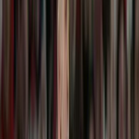
Posiciones
Equipos
Nuevo fracaso: Anselmi y su Botafogo quedan
fuera de la Copa Libertadores
El extécnico de Cruz Azul fracasó en Conmebol tras perder
en casa contra el Barcelona ecuatoriano.
Copa Libertadores
1
min
PUBLICIDAD
¡Se vale llorar! cumple su sueño tras épica
narración en Libertadores
Copa Libertadores
1
min
Joven reportero da la mejor narración de una