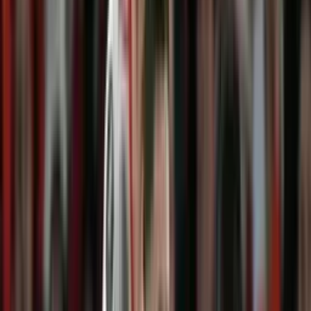
VIDEOS COPA LIBERTADORES
Copa Libertadores
¿Cuántos títulos de Copa Libertadores tiene
Botafogo?
El cuadro brasileño consiguió un triunfo histórico tras jugar
prácticamente todo el partido con 10 jugadores frente al
Atlético Mineiro en territorio argentino.