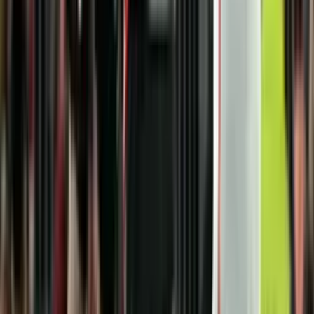
11
fotos
1
min
¡Se va de boca! Gago pierde con los Xeneizes
en la Libertadores
Copa Libertadores
2
min
¿Cuántas Copa Libertadores tiene Botafogo?
Copa Libertadores
1
min
Botafogo hace la hazaña y se corona campeón
de la Copa Libertadores
Copa Libertadores
1
min
¡Invitado legendario! Novak Djokovic entrega la
Copa Libertadores