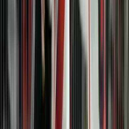
Jamaica termina con el sueño de Guatemala y
va por el Tri en Copa Oro
Copa Oro
12
fotos
PUBLICIDAD
Shows TUDN
Domingo 12P/2C
Cada domingo Julian Gil, Lindsay Casinelli,