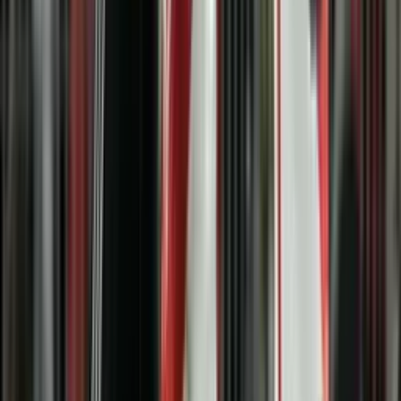
Felix Fernandez y Nico Cantor te traen el
resumen deportivo más completo de la
televisión. Noticias, entretenimiento chismes y
lo más divertido del mundo del deporte con el
estilo único de República Deportiva.
Ver show
LUN-VIE 5P/5C
Programa deportivo de análisis en un ambiente
divertido y con un singular sentido de humor.
Ver show
LUN-JUE 4P/4C
Toda la información sobre la UEFA Champion
League, UEFA Europa League, UEFA Eurocopa
Eliminatorias, resúmenes, goles y más.
Ver show