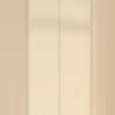
inal de la Liga MX Femenil
te viernes pasa de Italia con Santiago 