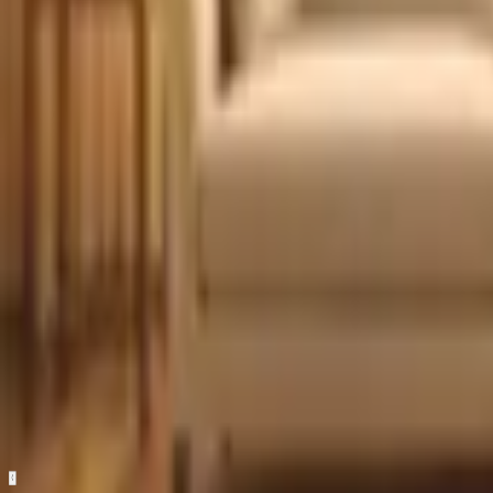
Video
Santi y Johan conmueven con su reencuentro en tier
Relacionados:
Liga MX Femenil
Milan
Santiago Giménez
PUBLICIDAD
Nuestro streaming gratis y en español. Entretenimiento sin lími
Gratis
Gratis