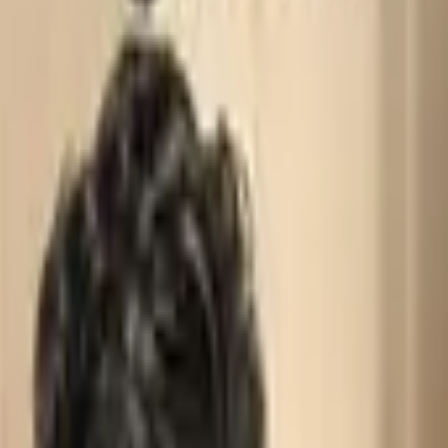
la Serie A de Italia.
n manera, el primero eliminando en la Liguilla al Atlas y