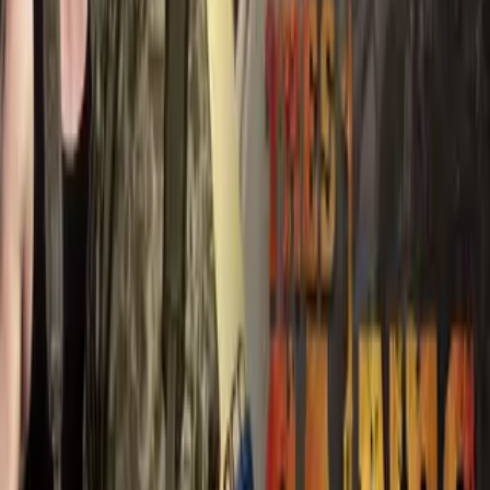
Aston Villa
UEFA Europa League
1
mins
Aston Villa se corona en la UEFA
Europa League
UEFA Europa League
1
mins
Horario y dónde ver Freiburg vs.
Aston Villa, Final de la UEFA Europa
League
UEFA Europa League
1
mins