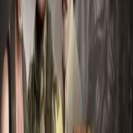
1:27
Jonathan Gómez asiste en victoria de
Paok en ronda clasificatoria de
Europa League
UEFA Europa League
1:39
Mexicano juega de titular en la
Europa League con triunfo incluido
UEFA Europa League
2
mins
Elisa Ceñal, la mexicana que es
campeona de Europa League con el