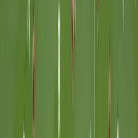
1:34
min
¡TIRO ATAJADO! disparo por Max Rosenfelder.
UEFA Europa League
1:34
min
1:34
min
¡CERCA! Amadou Onana disparó que se estrella
en el poste.
UEFA Europa League
1:34
min
1:50
min