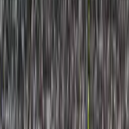
UEFA Europa League
Joya mexicana se luce con asistencia y sueña
con la Europa League
El defensa lateral tuvo un partido completo de titular y se
acerca a competiciones europeas.
1:27
min
Joya mexicana se luce con asistencia y sueña