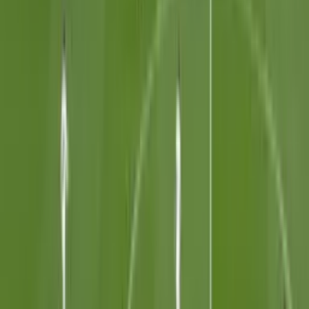
Slavia Praga regresa a grupos en Champions
League 12 años después
Con global de 2-0 en los Playoffs, el cuadro de República
Checa elimina al rumano CFR Cluj y vuelve a fase de grupos
por primera vez desde 2007.
UEFA Champions League
1
min
Joya del futbol mexicano suma asistencia y
sueña con Europa League
El joven lateral mexicoestadounidense se mantiene como
titular absoluto.
UEFA Europa League
1
min
Mexicano es titular en la Europa League
El jugador de 22 años volvió con el cuadro griego para una