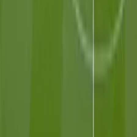
UEFA Europa League
1:44
¡GOL! anota para Aston Villa. Youri Tielemans
UEFA Europa League
1:34
¡TIRO ATAJADO! disparo por Johan Manzambi.
UEFA Europa League
1:06
¡Arranca la transmisión Freiburg vs Aston Villa,
gran final UEFA Europa League EN VIVO!
UEFA Europa League