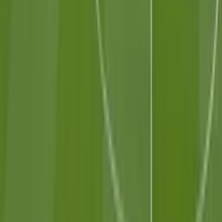
UEFA Europa League
1:39
¡BRUTAL GOLAZO! Buendía la mete el ángulo
para el 2-0 de Aston Villa
UEFA Europa League
1:44
¡GOL! anota para Aston Villa. Emiliano Buendía
UEFA Europa League
1:51
¡GOLAZO! Enferma definición de Tielemans para
el 1-0 del Aston Villa