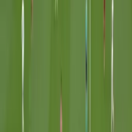
¡Final sentenciada! Gol de Morgan Rogers para
el 3-0 de Aston Villa
UEFA Europa League
1:50
min
Lo último
Figura juvenil de la Roma muere a los 21 años
de edad
El camerunés Joseph Bouasse Perfection sufrió un ataque al
corazón.
Fútbol
1
min
Las postales de los Dieciseisavos de Final en la
Europa League
¡Qué imágenes! Noches mágicas llenas de goles y sorpresas
nos dejan los Dieciseisavos.