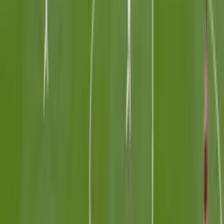
segunda etapa y fue contemplado.
UEFA Europa League
1
min
Aston Villa ganó la Europa League con ayuda
mexicana
Elisa Ceñal se convirtió en la primera mexicana en trabajar en
la Premier League tras ser campeona de Liga MX.
UEFA Europa League
2
min
PUBLICIDAD