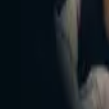
La victoria, bajo una intensa lluvia, le da a los locales un ba
tendrán fácil ante los aguerridos guaraníes, diez veces campeo
El ganador de esta fase integrará el Grupo 5 junto a Atlético Min
Más tarde, el cafetero Santa Fe no tuvo piedad del Oriente Petr
En Santa Cruz de la Sierra, la escuadra colombiana vapuleó a su 
El último campeón de la Copa Sudamericana se plantó en la ca
principio, y luego pasar al ataque. Leyó de inmediato la propue
PUBLICIDAD
La estrella del choque fue el delantero Carlos Ibargüen, que a
(54) y, al final, el veterano José Alfredo Castillo insufló ligera
El partido de vuelta se disputará el próximo 11 de febrero en el
Cerro Porteño y el chileno Cobresal.