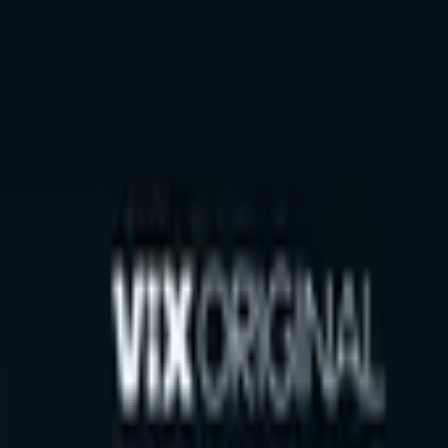
Libertadores
peón de la Sudamericana, el