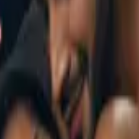
n la Copa Intercontinental 2025
 Colo vs. Fortaleza de Libertadores
o en la Copa Libertadores 2025