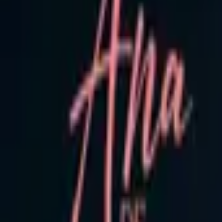
Independiente Sant aFe
Imagen
AP
COLOMBIA.- El ecuatoriano Independiente del Valle ganó este j
boliviano Oriente Petrolero en la primera fase de la Copa Libe
PUBLICIDAD
En el primer turno del día, Independiente del Valle jugó mejor y s
Tras una fallida jugada de falta ensayada en el 29, el defensa L
Más sobre Copa Libertadores