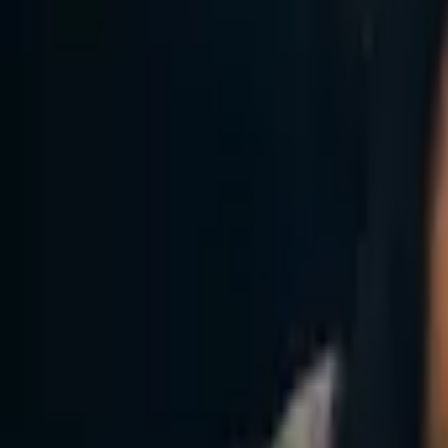
Fernando Gago y Boca Juniors son el
Copa Libertadores
1
mins
Fernando Gago y la dura amenaza a Ex
Copa Libertadores
1
mins
Fernando Gago pierde con Boca Junior
Copa Libertadores
Fue un partido irregular, con muchas oportunidades de gol para 
Libertadores- parecieron acusar los 2.500 metros de altura de