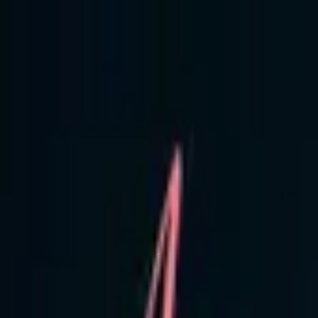
Independiente Santa Fe
Independiente del Valle y el Santa Fe
Independiente del Valle ganó por la m
colombiano Santa Fe, goleó 3-1 Orient
Por:
Univision.com
Síguenos en Google