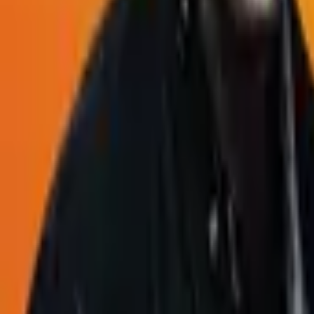
Amargo debut: Efraín Juárez y Győri
UEFA Champions League
1
mins
Efraín Juárez es anunciado oficialme
UEFA Champions League
1:15
Fechas y equipos clasificados para l
UEFA Champions League
2
mins
UEFA Champions League: Los equipos 