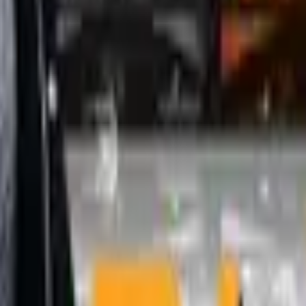
AL DE CHAMPIONS LEAGUE
entes. Los pupilos de
Tomas Tuchel
ya no pueden quedar campe
hampions, pues también quedaron fuera en la Copa alemana.
lta de cuatro jornadas, el título de LaLiga tras vencer al Cádiz
y 
e la Supercopa de España esta temporada
.
3:00 pm del ET y 12:00 pm del PT en Estados Unidos; en México a
sión, TUDN, TUDN.com y app TUDN en Estados Unidos
.