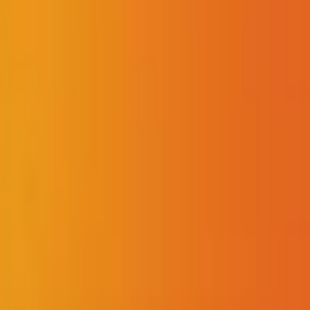
 partido de vuelta
de las Semifinales de la UEFA Champions Lea
bandonará al equipo al final de la temporada
, igualó
por 2-2 ant
s visitantes.
rá a la Final en Wembley el equipo que gane por cualquier resulta
.