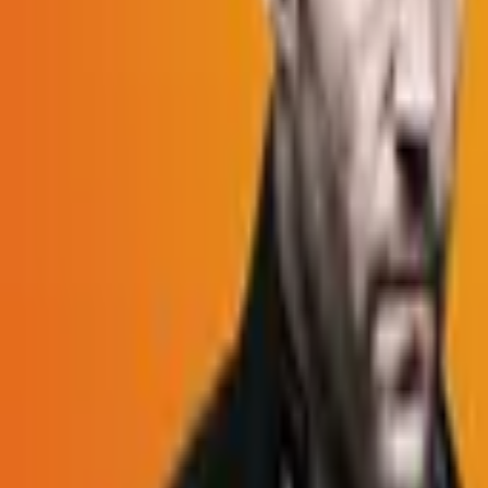
Más sobre UEFA Champions League
2
mins
Resultados de los duelos de ida de la
UEFA Champions League
1:33
¡Echan la suerte! Así el camino de m
UEFA Champions League
2
mins
UEFA Champions League 2026-27: Así s
UEFA Champions League
1
mins