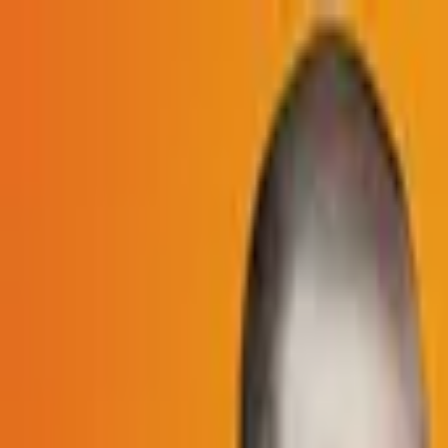
Real Madrid
Real Madrid vs. Bayern Múnich: Horar
Tras el empate 2-2 en la ida, los dos h
Bernabéu.
Por:
Jaime Bernal
Síguenos en Google