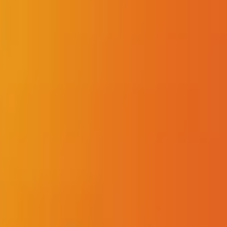
 Tercera Ronda de clasificación de la 
exicanos en torneos UEFA
e jugará la Tercera Ronda de clasific