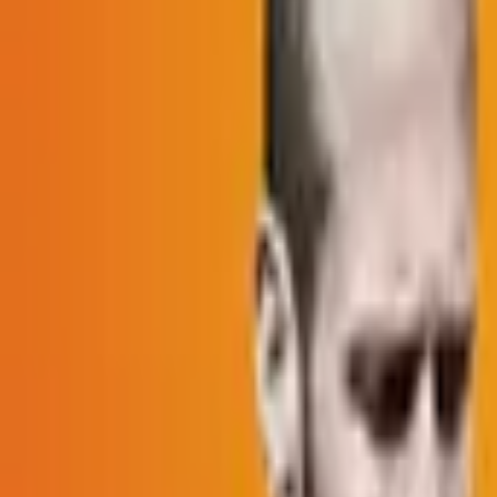
Real Madrid y Bayern Múnich se enfrentan este miércoles
en el
capital española.
PUBLICIDAD
En el juego de ida, el conjunto dirigido por
Tomas Tuchel, que a
Kane
, por los locales, mientras que
Vini Jr.
anotó doblete en lo
Así las cosas, en el choque de vuelta de este miércoles, avanza
una igualdad, habrá tiempo extra y luego definición por penales
REAL MADRID VS.