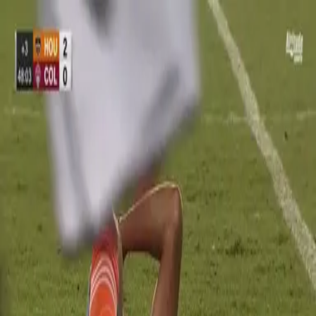
Yannick Boli
Yannick Boli: Últimas noticias, videos y fotos de Yannick Boli
El francés Yannick Boli se va expulsado por
golpear en la cara al brasileño Leonardo
Yannick Boli tuvo que irse a las regaderas en la recta final del
primer tiempo tras golpear a un rival en la cara.
MLS
0:45
mins
PUBLICIDAD