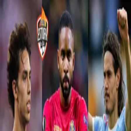
Joel Felix
Joel Felix: Últimas noticias, videos y fotos de Joel Felix
Ni Cavani ni João Félix, ¿quién apunta al
Barcelona?
Ante las negativas del Atlético de Madrid y Manchester
United, el exjugador del Villarreal es opción.
La Liga
1:40
mins
PUBLICIDAD