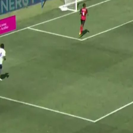
TUDN
Publicado el 15 jun 25 - 05:11 PM CST.
Actualizado el 15 jun
1:10
min
¡TIRO ATAJADO! disparo por Max Arfs
Copa Oro
1:10
min
Descarga nuestra App