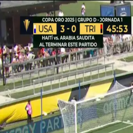
PUBLICIDAD
Copa Oro
¡TIRO ATAJADO! disparo por 
Tiro atajado junto al lado derecho de la portería. Max Arfsten
Por: