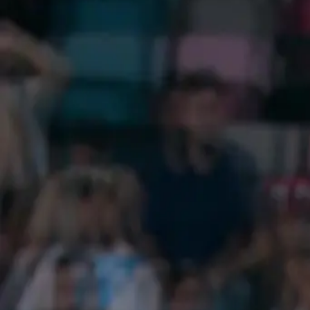
TUDN
Publicado el 25 jun 25 - 09:06 PM CST.
Actualizado el 25 jun
1:47
min
¡Roja directa! Henríquez tira un coda
Copa Oro
1:47
min
Descarga nuestra App