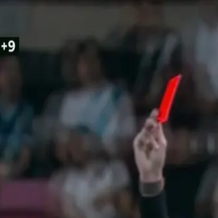
a un codazo y El Salvador se q
eño pierde la cabeza y el árbitro lo expulsa.