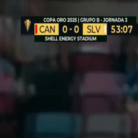
PUBLICIDAD
Copa Oro
¡Roja directa! Henríquez tir
Después del penal fallado de Canadá el mediocampista salvador
Por: