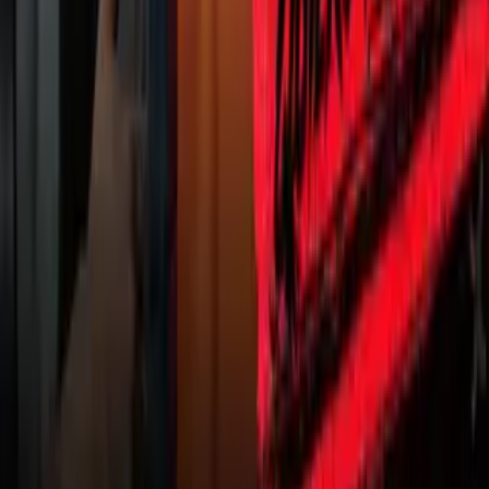
JUEGOS DE VUELTA
Jueves 17 de abril
Eintracht Frankfurt vs. Tottenham
Lazio vs. Bodo/Glimt
Athletic Club vs. Rangers
Manchester United vs. Lyon
Nuestro streaming gratis y en español. Entretenimiento sin
límites, en vivo y on-demand