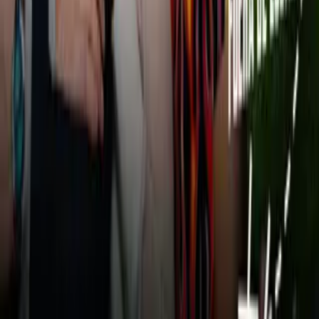
Etihad Stadium
y que costaron cuatro goles.
También trabajó la fase ofensiva para reforzar lo bueno de la
ida, que acabó con vida tras el doblete de
Karim Benzema
y
el gol de
Vinícius Junior.
La sesión se cerró con partidos en reducidas dimensiones
jugados a alta intensidad gracias a la frescura física de la
plantilla madridista tras las rotaciones de su técnico. Fue la
penúltima sesión antes del partido, en la que 'Carletto'
empieza a definir claves de la vuelta.
También trabajó el sistema que quiere utilizar con la duda de
si repetirá el 4-3-3 de la ida, con el que recibió dos tantos en
los diez primeros minutos, o reforzará el centro del campo
con un integrante más para jugar con 4-4-2 y que sea
Fede
Valverde
el elegido como titular en detrimento de
Rodrygo.
---
Para más información de Deportes, Noticias, Películas,
Series y Entretenimiento, todo el día y todos los días, visita
ViX, la mejor plataforma de streaming en español.
https://bit.ly/3rhrVik