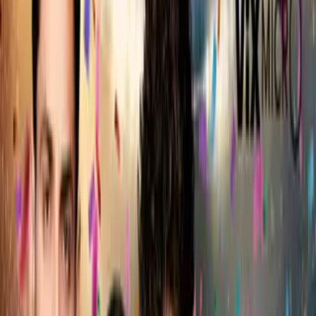
Video
David Alaba se puede perder el partido ante el
Manchester City
David Alaba
, defensa austriaco del
Real Madrid,
está
prácticamente descartado para el
partido de vuelta de las
semifinales de la Champions League
ante el
Manchester
City
debido a que sigue con molestias que le impiden
entrenar con el equipo.
A sólo dos días del partido que se va a celebrar en el estadio