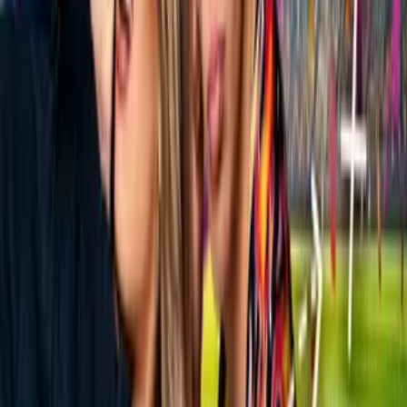
UEFA Champions League: Los
equipos clasificados a la temporada
2026-27
UEFA Champions League
1
mins
Locura total en París: incendios,
destrozos y detenidos tras
bicampeonato del PSG en Champions
UEFA Champions League
1
mins
Final UEFA Champions League:
concluye la suerte de títulos de Piero
Hincapié