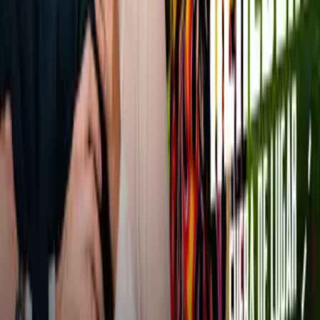
de la remontada europea para lograr el deseado pase a la final
de París.
El entrenamiento matutino se inició con trabajo de
calentamiento sobre el césped y ejercicios de presión y
posesión.
PUBLICIDAD
Según apunta la página web del club, Ancelotti incidió en
aspectos tácticos a corregir, errores que se cometieron en el