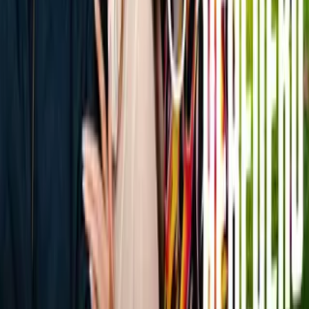
bicampeones de Europa en la historia
UEFA Champions League
1
mins
¿Cuándo empieza la temporada
2026-2027 de la Champions League?
UEFA Champions League
Tampoco podrá ser citado por
Carlo Ancelotti
el galés
Gareth Bale
, que se trató en la ciudad deportiva de su
problema dorsal y no estará disponible.
El belga
Eden Hazard
completa la enfermería de la que sale
Luka Jovic
. El serbio regresó a la dinámica de grupo y
completó el entrenamiento con sus compañeros con
normalidad.
Después de un domingo suave tras la celebración de
LaLiga
conquistada el sábado, Ancelotti incrementó la intensidad de
trabajo en unos jugadores que ya se enfocan en la búsqueda