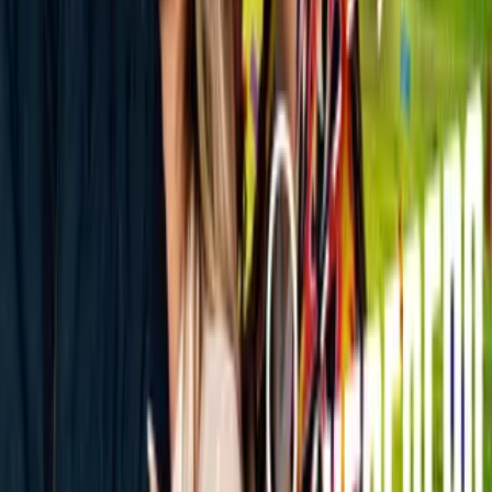
UEFA Champions League
1
mins
PSG y las finales en la era Champions
League que se definieron en penales
UEFA Champions League
1
mins
Luis Enrique asegura que el PSG es
bastante bueno en penales
UEFA Champions League
1
mins
PSG se une a la élite: los equipos