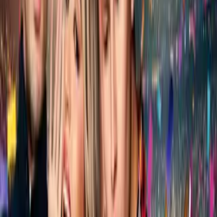
Tercera Ronda de clasificación de la
Champions
UEFA Champions League
3
mins
Sorteos de UEFA para rondas de
Playoffs con mexicanos incluidos
UEFA Champions League
1:15
Fechas y equipos clasificados para la
próxima Champions League
UEFA Champions League
2
mins