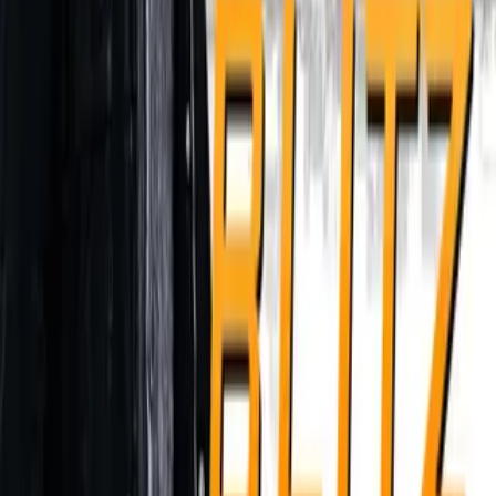
Bayern
UEFA Champions League
El delantero fue baja contra el Espanyol por molestias en un
tobillo
, por lo que no juega desde el pasado 5 de marzo.
Más tiempo ausente acumula
Mendy, desde el 26 de enero,
cuando sufrió una rotura muscular en la pierna izquierda
de la
que se ha recuperado acortando los plazos previstos, de dos
meses, en dos semanas.
Ambos completaron con normalidad un entrenamiento en la
Ciudad Deportiva Real Madrid de
Valdebeba
s en el que
Ancelotti contó, tras una sesión de recuperación el domingo,
con los titulares en la victoria del sábado contra el Espanyol
(3-1).
Así, la única ausencia de la sesión fue el austríaco
David
Alaba
, quien volvió a ejercitarse en solitario sobre el césped,
tocando balón, y en el gimnasio, siguiendo con el plan de
recuperación de la lesión en el bíceps femoral derecho que
sufrió en el encuentro de ida contra el Liverpool el 21 de
febrero.