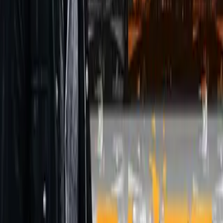
Álvaro Arbeloa califica de “injusto”
quedarse fuera de Champions
UEFA Champions League
7:00
Resumen | Bayern Múnich vs. Real
Madrid: El Madrid queda eliminado
de la Champions
UEFA Champions League
1:25
¡Una obra de arte! ¡Golazo de Olise!
Sentencia la eliminatoria para el