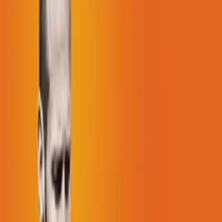
Síguenos en Google
Los franceses
Karim Benzema
y
Ferland Mendy
completaron este lunes su segundo entrenamiento
consecutivo con el grupo y, salvo contratiempo de última
hora, estarán disponibles para el técnico italiano
Carlo
Ancelott
i de cara al partido de
vuelta de Octavos de Final de
la Champions Legaue frente al Liverpool (2-5 en la ida) que se
disputará este miércoles en el estadio Santiago Bernabéu
.
PUBLICIDAD