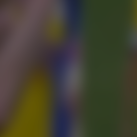
o
abla del debut de su hijo