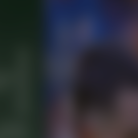
Gk Save by FC Juárez
Más