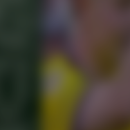
Gk Save by FC Juárez
Gk Save by FC Juárez
Liga MX
¡Sueño cumplido! Emiliano Castañeda habla del debut de su hij
Más
¡Sueño cumplido! Emiliano Castañeda h