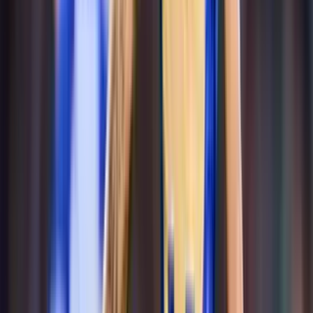
70'
Tiro de Esquina
Jesús Angulo
70'
Remate rechazado
Woobens Pacius
69'
Entra al campo
Shak Mohammed