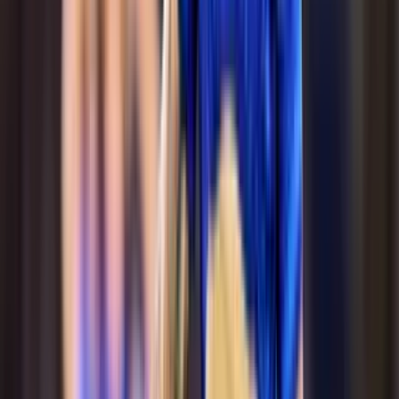
75'
Tiro libre
Diego Sánchez
75'
Falta
Jeisson Palacios
73'