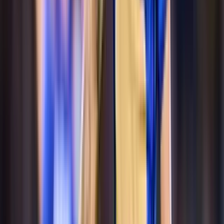
Remate rechazado
Cristian Espinoza
72'
Falta
Jesús Garza
72'
Tiro libre
Reed Baker-Whiting