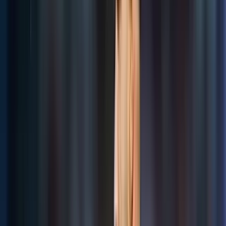
1:17
min
¡Última hora! Fernando Gorriarán sale de
cambio por esta lesión vs. Nashville
Concacaf Champions Cup
1:17
min
1:05
min
Arranca el partido y la pelota está en juego.
Concacaf Champions Cup
1:05
min
0:31
min