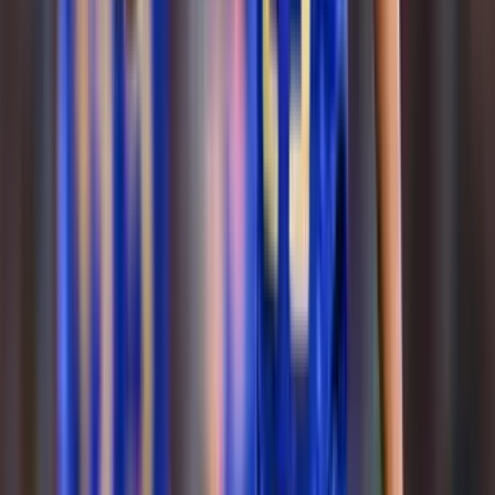
64'
Entra al campo
Diego Lainez
64'
Cambio
sale Rodrigo Aguirre
63'
Se reanuda el partido