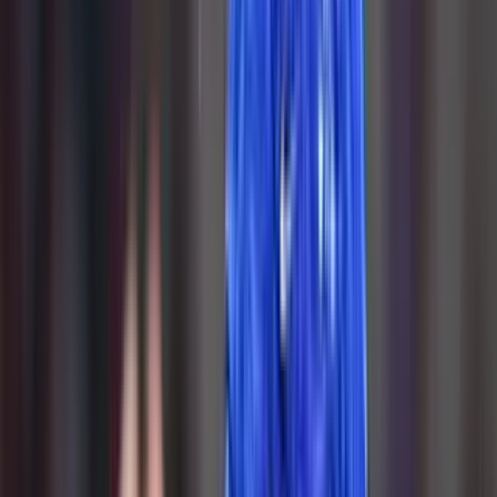
Maxwell Woledzi
82'
Entra al campo
Rafael Guerrero
82'
Cambio
sale Juan Brunetta
79'