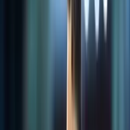
Concacaf Champions Cup
1:20
min
1:10
min
¡TIRO ATAJADO! disparo por Marcelo Flores.
Concacaf Champions Cup
1:10
min
1:30
min
¡El tremendo golpe que se lleva Nahuel Guzmán
en la semifinal de Concacaf Champions Cup!
Concacaf Champions Cup
1:30
min