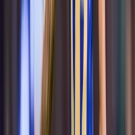
69'
Cambio
sale Bryan Acosta
69'
Entra al campo
Ahmed Qasem
69'
Cambio