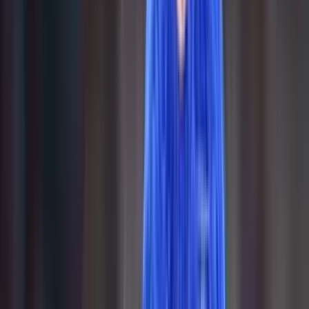
87'
Tiro libre
Diego Lainez
87'
Falta
Daniel Lovitz
85'
Tiro de Esquina