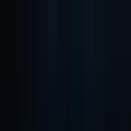
Encuentra aquí los
resultados que dejó el
partido entre Tigres y
Nashville SC
Concacaf Champions Cup
CCC
final
finalizado
Semifinal - Vuelta · Global 0 - 1
Semi - Vuelta ·
Global 0 - 1