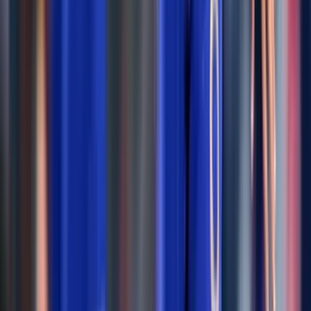
Tiro libre
Bryan Acosta
48'
Falta
Ángel Correa
48'
Tiro libre
Bryan Acosta