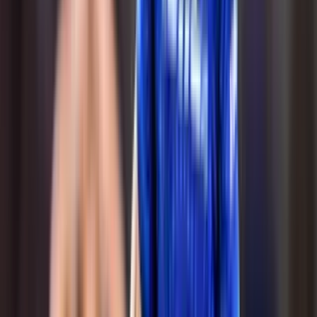
77'
Tiro de Esquina
Reed Baker-Whiting
77'
Remate rechazado
Ángel Correa
76'
Tarjeta Amarilla
Jeisson Palacios