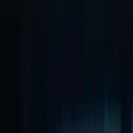
Estadio Universitario
Tigres
1
Juan Brunetta
J. Brunetta
68
′