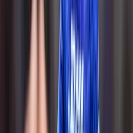
Disparo
Francisco Reyes
78'
Entra al campo
Daniel Lovitz
78'
Cambio
sale Andy Nájar