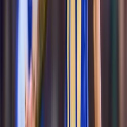
sale Warren Madrigal
68'
Gol
Juan Brunetta
66'
Falta
César Araújo
66'