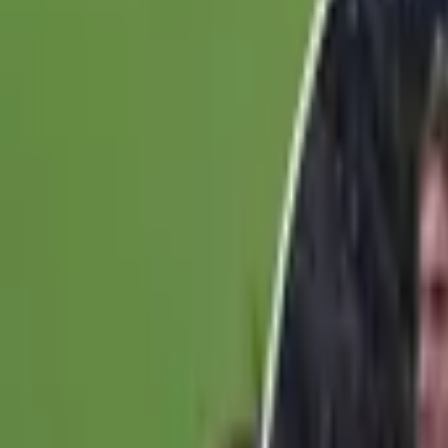
Bundesliga
Highlights: RB Leipzig at FC Augsburg on June 2
RB Leipzig at FC Augsburg on June 27, 2020
6:53
min
Highlights: RB Leipzig at FC Augsburg on June 2
Bundesliga
6:53
min
0:17
min
Se acabó el juego. El árbitro dio el silbatazo final
Bundesliga