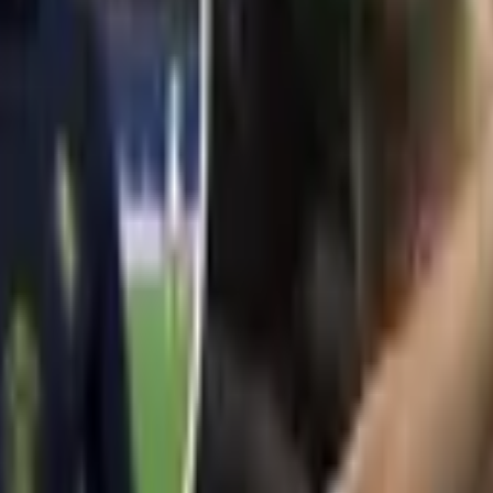
iele de RB Leipzig
Max de FC Augsburg