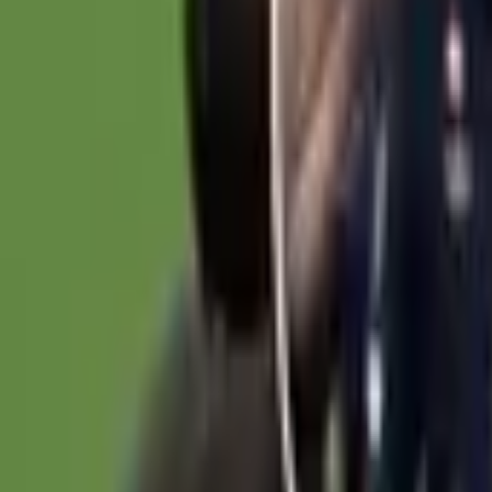
1:17
min
¡GOOOL! Ruben Vargas anota para FC Augsburg
Bundesliga
1:17
min
0:42
min
Tarjeta amarilla. El árbitro amonesta a Nordi Muk
Bundesliga
0:42
min
0:32
min
Tarjeta amarilla. El árbitro amonesta a Philipp 