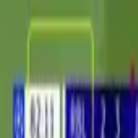
Encuentra aquí los resultados
German Bundesliga
German Bundesli
final
finalizado
Jornada 34
Jorn. 34
WWK ARENA