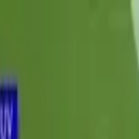
 que dejó el partido entre FC
ga