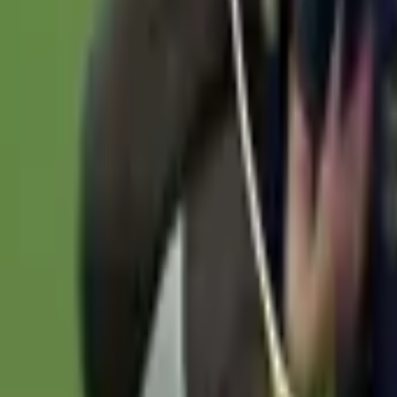
Bundesliga
0:32
min
0:29
min
Tarjeta amarilla. El árbitro amonesta a Tin Jedv
Bundesliga
0:29
min
0:12
min
Tiro de esquina para RB Leipzig
Bundesliga
0:12
min