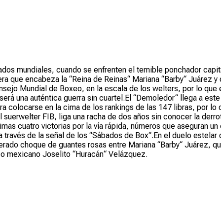
icados mundiales, cuando se enfrenten el temible ponchador cap
ra que encabeza la “Reina de Reinas“ Mariana “Barby“ Juárez y qu
nsejo Mundial de Boxeo, en la escala de los welters, por lo que
 será una auténtica guerra sin cuartel.El “Demoledor“ llega a es
a colocarse en la cima de los rankings de las 147 libras, por l
l suerwelter FIB, liga una racha de dos años sin conocer la der
timas cuatro victorias por la vía rápida, números que aseguran u
 través de la señal de los “Sábados de Box“.En el duelo estelar
do choque de guantes rosas entre Mariana “Barby“ Juárez, quie
ico mexicano Joselito “Huracán“ Velázquez.