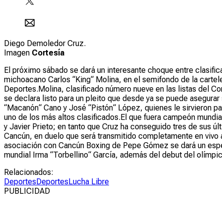
Diego Demoledor Cruz.
Imagen
Cortesía
El próximo sábado se dará un interesante choque entre clasif
michoacano Carlos “King“ Molina, en el semifondo de la cartele
Deportes.Molina, clasificado número nueve en las listas del Co
se declara listo para un pleito que desde ya se puede asegurar
“Macanón“ Cano y José “Pistón“ López, quienes le sirvieron par
uno de los más altos clasificados.El que fuera campeón mundia
y Javier Prieto; en tanto que Cruz ha conseguido tres de sus úl
Cancún, en duelo que será transmitido completamente en vivo a
asociación con Cancún Boxing de Pepe Gómez se dará un espera
mundial Irma “Torbellino“ García, además del debut del olímp
Relacionados:
Deportes
Deportes
Lucha Libre
PUBLICIDAD